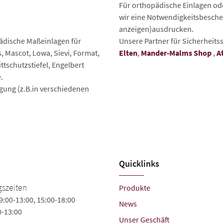
Für orthopädische Einlagen o
wir eine Notwendigkeitsbeschei
anzeigen)ausdrucken.
pädische Maßeinlagen für
Unsere Partner für Sicherheits
 Mascot, Lowa, Sievi, Format,
Elten
,
Mander-Malms Shop
,
A
ttschutzstiefel, Engelbert
.
gung (z.B.in verschiedenen
Quicklinks
szeiten
Produkte
9:00-13:00, 15:00-18:00
News
0-13:00
Unser Geschäft