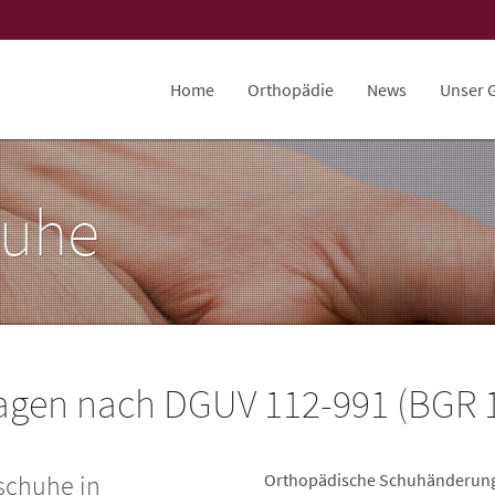
Home
Orthopädie
News
Unser 
huhe
agen nach DGUV 112-991 (BGR 
sschuhe in
Orthopädische Schuhänderunge